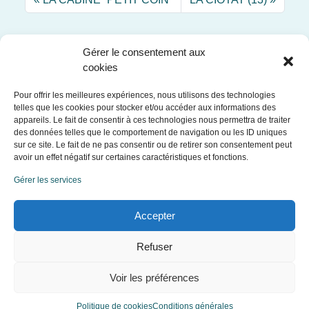
Gérer le consentement aux
cookies
Pour offrir les meilleures expériences, nous utilisons des technologies
Le spécialiste des cabines de plage personnalisées, des
telles que les cookies pour stocker et/ou accéder aux informations des
cabanes de piscine et des petits abris de jardin.
appareils. Le fait de consentir à ces technologies nous permettra de traiter
Les cabines de plage MA CABINE PRIVÉE sont conçues et
des données telles que le comportement de navigation ou les ID uniques
sur ce site. Le fait de ne pas consentir ou de retirer son consentement peut
commercialisées par l'entreprise individuelle Ma Cabine
avoir un effet négatif sur certaines caractéristiques et fonctions.
Privée.
Gérer les services
Reproduction interdite. Etude sous enveloppe SOLEAU
n°622414 déposée à l'INPI en date du 24/02/2023
Accepter
Mentions légales
Conditions de vente
Refuser
Conditions générales
Politique de cookies (UE)
Voir les préférences
Politique de cookies
Conditions générales